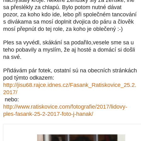
sa přeslékly za chlapú. Bylo potom nutné dávat
pozor, za koho kdo ide, lebo při společném tancování
s divákama sa mosí doplnit dvojica do páru a člověk
mosí přepnút do tej role, za koho je oblečený :-)
Ples sa vyvédl, skákání sa podařilo,vesele sme sa u
teho pobavily a myslím, že aj hosté a domácí si došli
na své.
Přidávám pár fotek, ostatní sú na obecních stránkách
pod týmto odkazem:
http://jisu68.rajce.idnes.cz/Fasank_Ratiskovice_25.2.
2017/
nebo:
http://www.ratiskovice.com/fotografie/2017/lidovy-
ples-fasank-25-2-2017-foto-j-hanak/