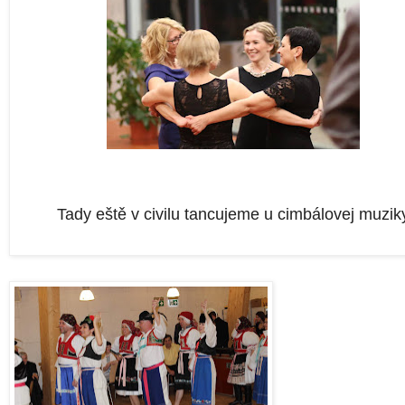
Tady eště v civilu tancujeme u cimbálovej muzik