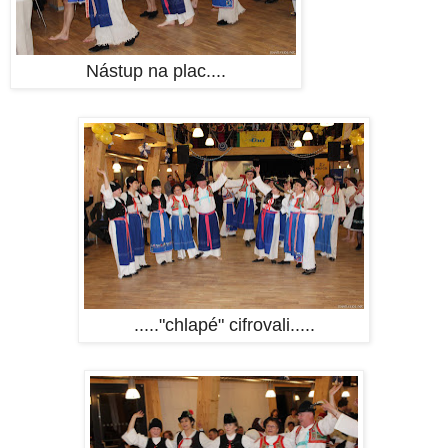
Nástup na plac....
....."chlapé" cifrovali.....