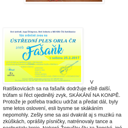
V
Ratiškovicách sa na fašaňk dodržuje eště další,
trúfam si řéct ojedinělý zvyk, SKÁKÁNÍ NA KONPĚ.
Protože je potřeba tradicu udržat a předat dál, byly
sme letos oslovení, esli bysme se skákáním
nepomohly. Zešly sme sa asi dvakrát aj s muzikú na
zkúškách, oprášily písničky, natrénovaly tance a
nachystaly kroje. Nekeré Ženušky šly za ženské, iné