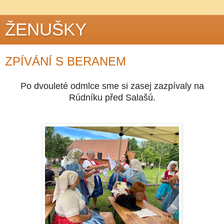
ŽENUŠKY
ZPÍVÁNÍ S BERANEM
Po dvouleté odmlce sme si zasej zazpívaly na
Rúdníku před Salašú.