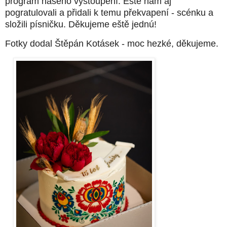
program našeho vystoupení. Eště nám aj
pogratulovali a přidali k temu překvapení - scénku a
složili písničku. Děkujeme eště jednú!
Fotky dodal Štěpán Kotásek - moc hezké, děkujeme.