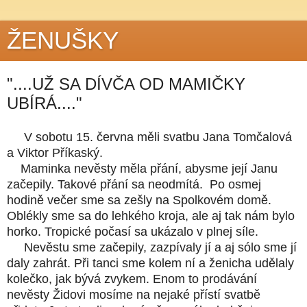
ŽENUŠKY
"....UŽ SA DÍVČA OD MAMIČKY
UBÍRÁ...."
V sobotu 15. června měli svatbu Jana Tomčalová
a Viktor Příkaský.
Maminka nevěsty měla přání, abysme její Janu
začepily. Takové přání sa neodmítá. Po osmej
hodině večer sme sa zešly na Spolkovém domě.
Oblékly sme sa do lehkého kroja, ale aj tak nám bylo
horko. Tropické počasí sa ukázalo v plnej síle.
Nevěstu sme začepily, zazpívaly jí a aj sólo sme jí
daly zahrát. Při tanci sme kolem ní a ženicha udělaly
kolečko, jak bývá zvykem. Enom to prodávání
nevěsty Židovi mosíme na nejaké přístí svatbě