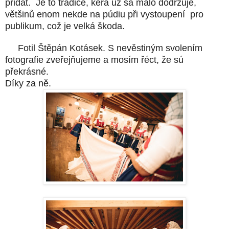
přidat. Je to tradice, kerá už sa málo dodržuje,
většinů enom nekde na púdiu při vystoupení pro
publikum, což je velká škoda.
Fotil Štěpán Kotásek. S nevěstiným svolením
fotografie zveřejňujeme a mosím řéct, že sú
překrásné.
Díky za ně.