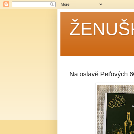
ŽENUŠ
Na oslavě Peťových 60