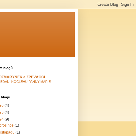
m blogů
OZMARÝNEK a ZPĚVÁČCI
LEDÁNÍ NOCLEHU PANNY MARIE
 blogu
26
(4)
25
(4)
24
(9)
prosince
(1)
listopadu
(1)