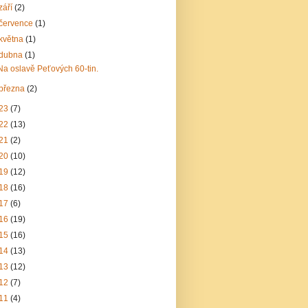
září
(2)
července
(1)
května
(1)
dubna
(1)
Na oslavě Peťových 60-tin.
března
(2)
23
(7)
22
(13)
21
(2)
20
(10)
19
(12)
18
(16)
17
(6)
16
(19)
15
(16)
14
(13)
13
(12)
12
(7)
11
(4)