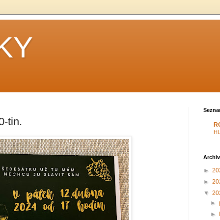
KY
Sezna
-tin.
R
H
Archiv
►
20
►
20
▼
20
►
►