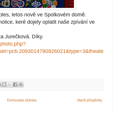
 ples, letos nově ve Spolkovém domě.
ice, keré dojely oplatit
naše zpívání ve
ka Jurečková. Díky.
/photo.php?
set=pcb.2093014780926021&type=3&theate
Domovská stránka
Starší příspěvky