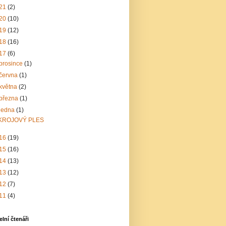
21
(2)
20
(10)
19
(12)
18
(16)
17
(6)
prosince
(1)
června
(1)
května
(2)
března
(1)
ledna
(1)
KROJOVÝ PLES
16
(19)
15
(16)
14
(13)
13
(12)
12
(7)
11
(4)
elní čtenáři