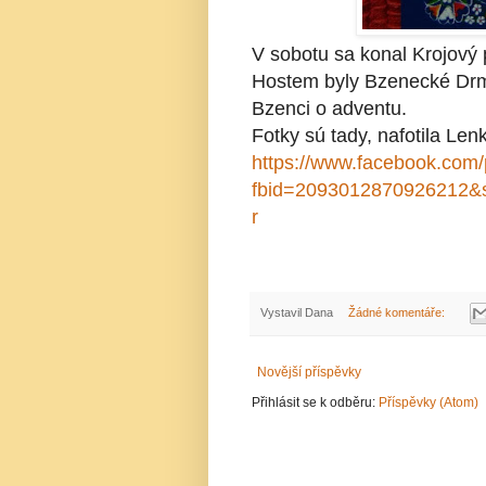
V sobotu sa konal Krojový
Hostem byly Bzenecké Drmol
Bzenci o adventu.
Fotky sú tady, nafotila Len
https://www.facebook.com
fbid=2093012870926212&
r
Vystavil
Dana
Žádné komentáře:
Novější příspěvky
Přihlásit se k odběru:
Příspěvky (Atom)