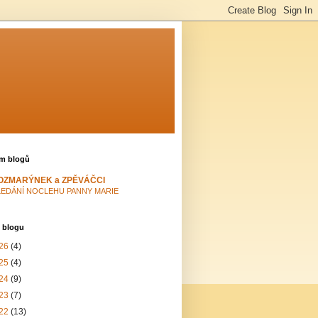
m blogů
OZMARÝNEK a ZPĚVÁČCI
LEDÁNÍ NOCLEHU PANNY MARIE
 blogu
26
(4)
25
(4)
24
(9)
23
(7)
22
(13)