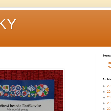
KY
Sezna
R
H
Archiv
►
20
►
20
►
20
►
20
►
20