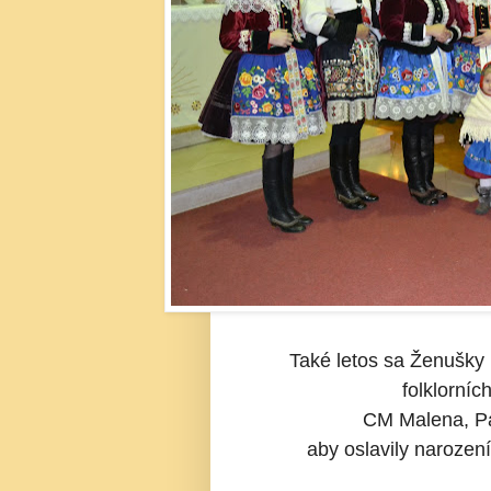
Také letos sa Ženušky 
folklorníc
CM Malena, Pa
aby oslavily narození