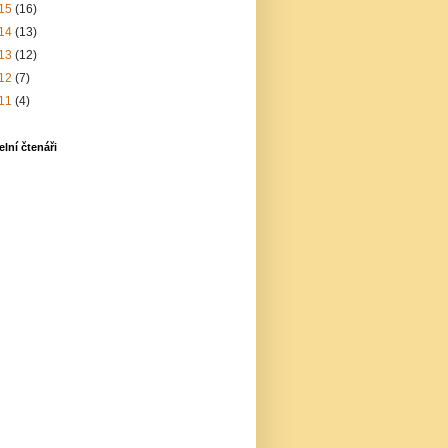
15
(16)
14
(13)
13
(12)
12
(7)
11
(4)
elní čtenáři