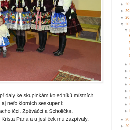
►
20
►
20
►
20
▼
20
▼
►
►
►
►
►
přidaly ke skupinkám koledníků místních
►
h aj nefolklorních seskupení:
►
cholíčci, Zpěváčci a Scholička,
►
 Krista Pána a u jesliček mu zazpívaly.
►
20
►
20