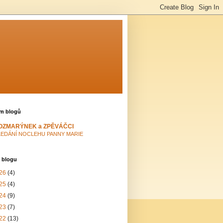
m blogů
OZMARÝNEK a ZPĚVÁČCI
LEDÁNÍ NOCLEHU PANNY MARIE
 blogu
26
(4)
25
(4)
24
(9)
23
(7)
22
(13)