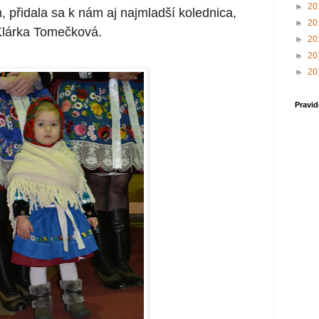
►
20
m, přidala sa k nám aj najmladší kolednica,
►
20
lárka Tomečková.
►
20
►
20
►
20
Pravid