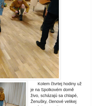
Kolem čtvrtej hodiny už
je na Spolkovém domě
živo, scházajú sa chlapé,
Ženušky, členové velikej