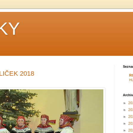
KY
Sezna
LIČEK 2018
R
H
Archiv
►
20
►
20
►
20
►
20
►
20