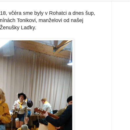
018, včéra sme byly v Rohatci a dnes šup,
nínách Tonikovi, manželovi od našej
Ženušky Laďky.