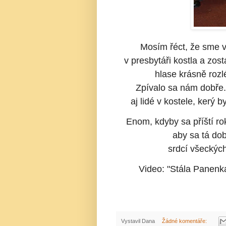
Mosím řéct, že sme 
v presbytáři kostla a zos
hlase krásně rozl
Zpívalo sa nám dobře.
aj lidé v kostele, kerý
Enom, kdyby sa příští rok
aby sa tá dob
srdcí všeckých
Video: "Stála Panenk
Vystavil
Dana
Žádné komentáře: