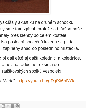
vyzkúšaly akustiku na druhém schodku
tály sme tam zpívat, protože od táď sa naše
éhaly přes klenby po celém kostele.
 Na poslední společnú koledu sa přidali
 byl zaplněný snáď do posledního místečka.
 přidali eště aj další koledníci a kolednice,
rá novina radostně rozšířila do
 ratiškovských spolků vespolek!
a Maria"
:
https://youtu.be/gDqiXt6nBYk