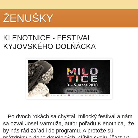
ŽENUŠKY
KLENOTNICE - FESTIVAL
KYJOVSKÉHO DOLŃÁCKA
Po dvoch rokách sa chystal
milocký festival a nám
sa ozval Josef Varmuža, autor pořadu Klenotnica, že
by nás
rád zařadil
do programu. A protože sú
prázdniny a doba dovolených, slíbilo svoju účast 10