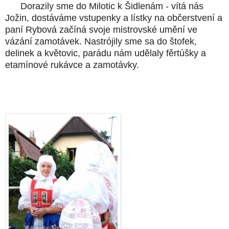
Dorazily sme do Milotic k Šidlenám - vítá nás
Jožin, dostáváme vstupenky a lístky na občerstvení a
paní Rybová začíná svoje mistrovské umění ve
vázání zamotávek. Nastrójily sme sa do štofek,
delinek a květovic, parádu nám udělaly fěrtúšky a
etamínové rukávce a zamotávky.