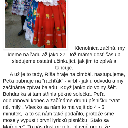
Klenotnica začíná, my
ideme na řadu až jako 27. tož máme dosť času a
sledujeme ostatní učinkující, jak jim to zpívá a
tancuje.
A už je to tady, Ríša hraje na cimbál, nastupujeme,
Peťa bubnuje na "rachťák" - virbl - jak u odvodu a my
začínáme zpívat baladu "Když janko do vojny šél".
Bohdanka si tam střihla pěkné sólečka, Peťa
odbubnoval konec a začínáme druhú písničku "Vrať
ně, milý". Všecko sa nám to má vejít do 4 - 5
minutek, a to sa nám také podařilo, protože sme
mosely vypustit první lyrickú písničku "Stalo sa
Mařence". To nás dost mrzalo, hlavně proto, že