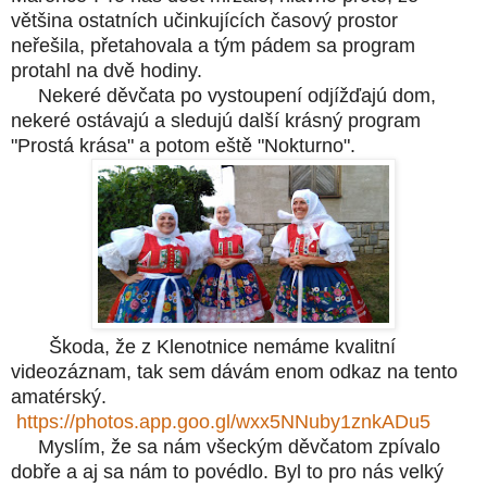
většina ostatních učinkujících časový prostor
neřešila, přetahovala a tým pádem sa program
protahl na dvě hodiny.
Nekeré děvčata po vystoupení odjížďajú dom,
nekeré ostávajú a sledujú další krásný program
"Prostá krása" a potom eště "Nokturno".
Škoda, že z Klenotnice nemáme kvalitní
videozáznam, tak sem dávám enom odkaz na tento
amatérský.
https://photos.app.goo.gl/wxx5NNuby1znkADu5
Myslím, že sa nám všeckým děvčatom zpívalo
dobře a aj sa nám to povédlo. Byl to pro nás velký