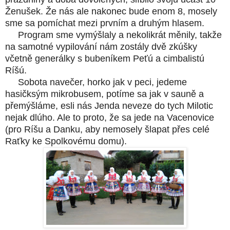
Ženušek. Že nás ale nakonec bude enom 8, mosely
sme sa pomíchat mezi prvním a druhým hlasem.
Program sme vymýšlaly a nekolikrát měnily, takže
na samotné vypilování nám zostály dvě zkúšky
včetně generálky s bubeníkem Peťú a cimbalistú
Ríšú.
Sobota navečer, horko jak v peci, jedeme
hasičksým mikrobusem, potíme sa jak v sauně a
přemýšláme, esli nás Jenda neveze do tych Milotic
nejak dlúho. Ale to proto, že sa jede na Vacenovice
(pro Ríšu a Danku, aby nemosely šlapat přes celé
Raťky ke Spolkovému domu).