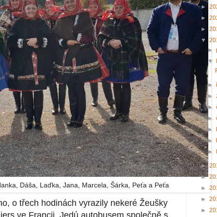
►
20
►
20
►
20
▼
20
►
▼
►
►
►
►
►
►
►
►
20
►
20
anka, Dáša, Laďka, Jana, Marcela, Šárka, Peťa a Peťa
►
20
►
20
no, o třech hodinách vyrazily nekeré Žeušky
►
20
iers ve Francii. Jedú autobusem společně s