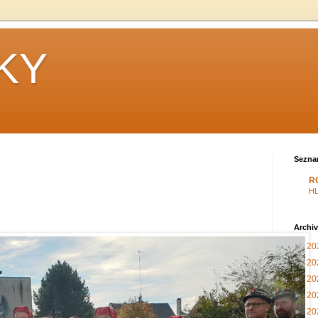
KY
Sezna
R
H
Archiv
►
20
►
20
►
20
►
20
►
20