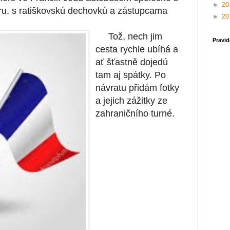
►
20
u, s ratiškovskú dechovkú a zástupcama
►
20
Tož, nech jim
Pravid
cesta rychle ubíhá a
ať šťastně dojedú
tam aj spátky. Po
návratu přidám fotky
a jejich zážitky ze
zahraničního turné.