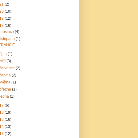
21
(2)
20
(10)
19
(12)
18
(16)
prosince
(4)
listopadu
(1)
FRANCIE
října
(1)
září
(3)
července
(2)
června
(2)
května
(1)
března
(1)
ledna
(1)
17
(6)
16
(19)
15
(16)
14
(13)
13
(12)