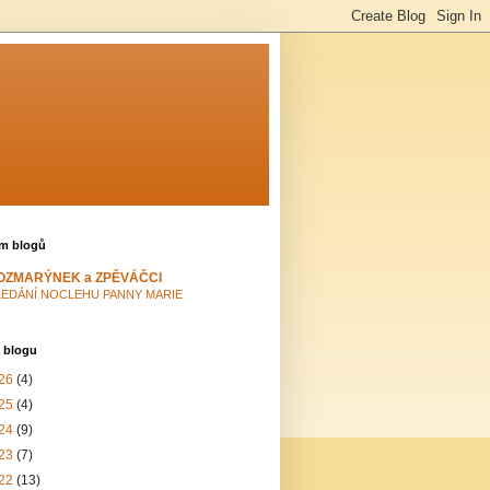
m blogů
OZMARÝNEK a ZPĚVÁČCI
LEDÁNÍ NOCLEHU PANNY MARIE
 blogu
26
(4)
25
(4)
24
(9)
23
(7)
22
(13)