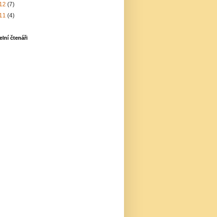
12
(7)
11
(4)
elní čtenáři